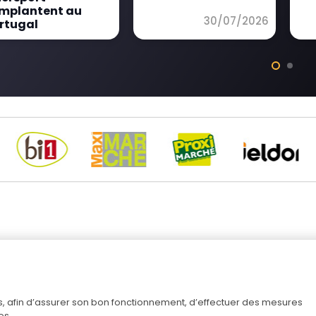
implantent au
30/07/2026
rtugal
07/08/2026
La tribu Schiever
Nos offres d’emploi
No
Nos activités
Nos actualités
Me
A l’international
Index égalité
Pol
iers, afin d’assurer son bon fonctionnement, d’effectuer des mesures
con
es.