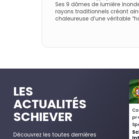
Ses 9 dômes de lumière inonde
rayons traditionnels créant ain
chaleureuse d’une véritable “h
LES
ACTUALITÉS
roupe
Alimentaire
Co
SCHIEVER
pr
trospective 2025 :
Rétrospective 2025 :
tour sur les temps
une année Ustorique
Sp
orts de nos…
pour Schiever
Sc
Découvrez les toutes dernières
In