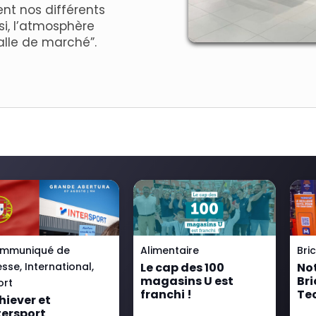
nt nos différents
si, l’atmosphère
alle de marché”.
mmuniqué de
Alimentaire
Bri
esse
,
International
,
Le cap des 100
No
magasins U est
Br
ort
franchi !
Te
hiever et
tersport