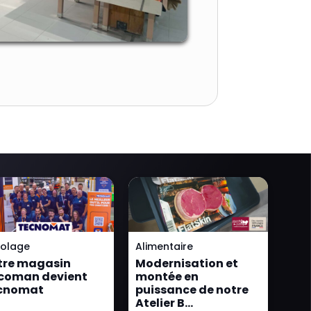
colage
Alimentaire
Hab
tre magasin
Modernisation et
KIA
icoman devient
montée en
en 
cnomat
puissance de notre
pla
Atelier B…
ma