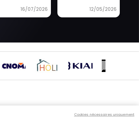
16/07/2026
12/05/2026
us contacter
Cookies nécessaires uniquement
ntions légales
itique de
fidentialité