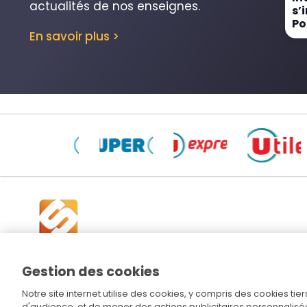
actualités de nos enseignes.
s’
31/12/2025
04/12/2025
Po
En savoir plus >
Gestion des cookies
Le groupe Schiever, fondé en 1871, est un
acteur familial et indépendant de la
Notre site internet utilise des cookies, y compris des cookies t
grande distribution comptant 8000
d'audience, et de mener des actions publicitaires personnalisé