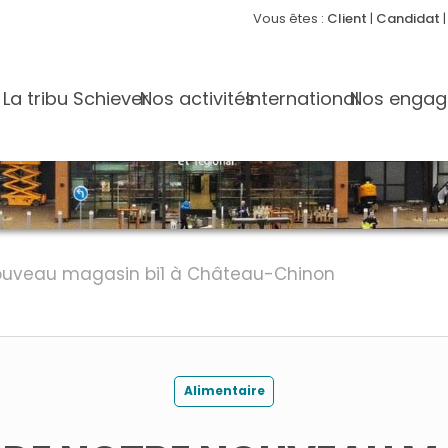
Vous êtes :
Client
|
Candidat
La tribu Schiever
Nos activités
International
Nos enga
nouveau magasin bi1 à Château-Chinon
Alimentaire