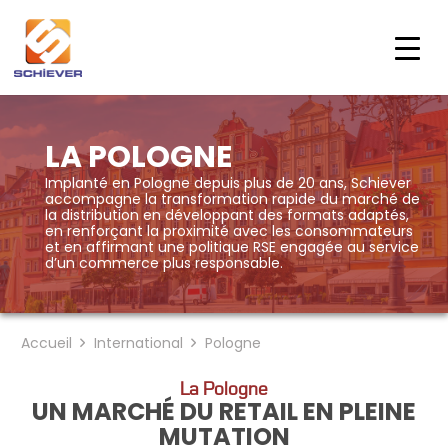
LA POLOGNE
Implanté en Pologne depuis plus de 20 ans, Schiever
accompagne la transformation rapide du marché de
la distribution en développant des formats adaptés,
en renforçant la proximité avec les consommateurs
et en affirmant une politique RSE engagée au service
d’un commerce plus responsable.
Accueil
International
Pologne
La Pologne
UN MARCHÉ DU RETAIL EN PLEINE
MUTATION